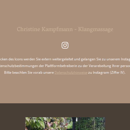
Christine Kampfmann ~ Klangmassage
cken des Icons werden Sie extern weitergeleitet und gelangen Sie zu unserem Insta
atenschutzbestimmungen der Plattformbetreiberin zu der Verarebeitung Ihrer per
Bitte beachten Sie vorab unsere
Datenschutzhinweise
zu Instagram (Ziffer IV).