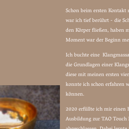
Schon beim ersten Kontakt 
war ich tief berührt - die S
den Körper fließen, haben mi
Moment war der Beginn mei
Ich buchte eine Klangmassa
die Grundlagen einer Klan
diese mit meinen ersten vier
konnte ich schon erfahren w
können.
2020 erfüllte ich mir einen
Ausbildung zur TAO Touch 